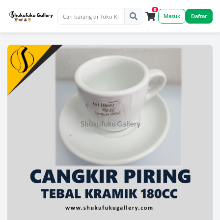
0
Masuk
Daftar