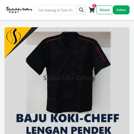
0
Masuk
Daftar