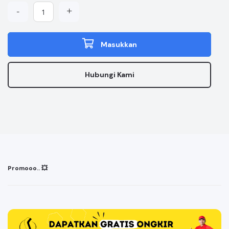
-
+
Masukkan
Hubungi Kami
Promooo.. 💥